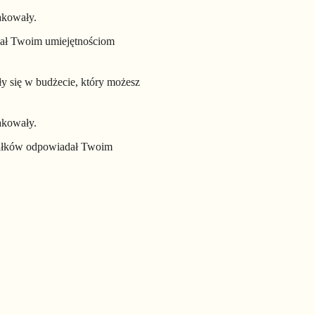
akowały.
dał Twoim umiejętnościom
ły się w budżecie, który możesz
akowały.
siłków odpowiadał Twoim