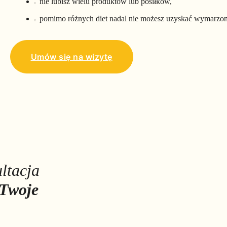
nie lubisz wielu produktów lub posiłków,
pomimo różnych diet nadal nie możesz uzyskać wymarzone
Umów się na wizytę
ltacja
 Twoje