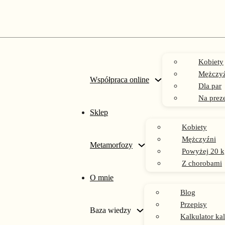
Kobiety
Mężczyź
Współpraca online
Dla par
Na prez
Sklep
Kobiety
Mężczyźni
Metamorfozy
Powyżej 20 k
Z chorobami
Plan treni
O mnie
Blog
Przepisy
Baza wiedzy
Kalkulator kal
PIERWOT
199,