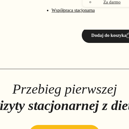
299,00
ZŁ
Za darmo
Współpraca stacjonarna
Dodaj do koszyka
Przebieg pierwszej
izyty stacjonarnej z die