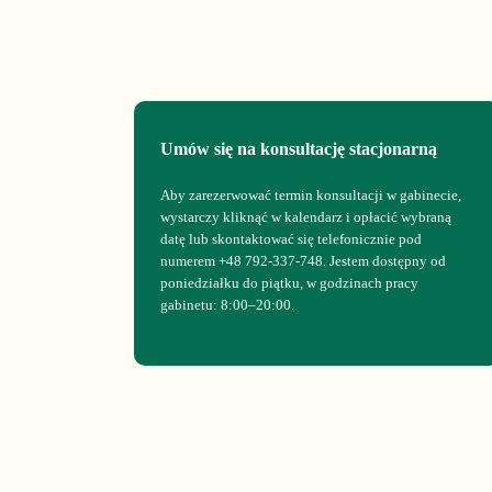
Umów się na konsultację stacjonarną
Aby zarezerwować termin konsultacji w gabinecie,
wystarczy kliknąć w kalendarz i opłacić wybraną
datę lub skontaktować się telefonicznie pod
numerem +48 792-337-748. Jestem dostępny od
poniedziałku do piątku, w godzinach pracy
gabinetu: 8:00–20:00.