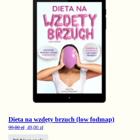
Dieta na wzdęty brzuch (low fodmap)
Pierwotna cena wynosiła: 99,00 zł.
Aktualna cena wynosi: 49,00 zł.
99,00
zł
49,00
zł