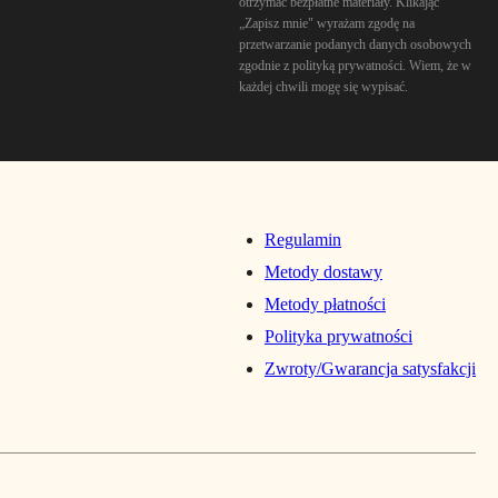
otrzymać bezpłatne materiały. Klikając
„Zapisz mnie" wyrażam zgodę na
przetwarzanie podanych danych osobowych
zgodnie z polityką prywatności. Wiem, że w
każdej chwili mogę się wypisać.
Regulamin
Metody dostawy
Metody płatności
Polityka prywatności
Zwroty/Gwarancja satysfakcji