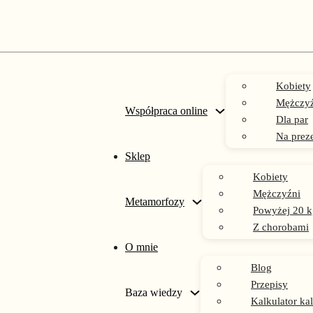
Kobiety
Mężczyź
Współpraca online
Dla par
Na prez
Sklep
Kobiety
dieta dla każdego
Mężczyźni
Metamorfozy
Powyżej 20 k
Z chorobami
O mnie
Blog
Przepisy
Baza wiedzy
Kalkulator kal