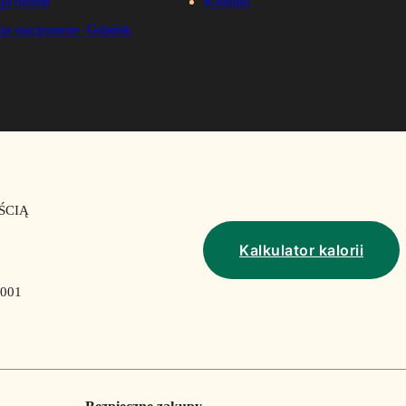
ja online
Kontakt
ja stacjonarne- Gdańsk
ŚCIĄ
Kalkulator kalorii
001