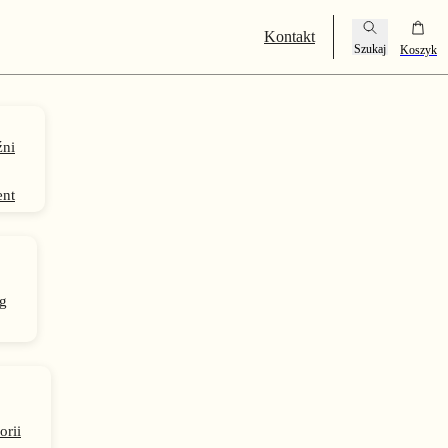
Kontakt
ni
ent
g
orii