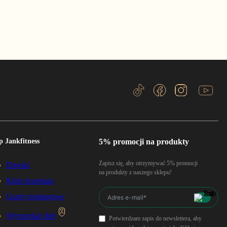
p Jankfitness
5% promocji na produkty
Zapisz się, aby otrzymywać 5% promocji
Ebooki
na produkty z naszego sklepu!
Klub przemian
Gumy treningowe
Wyprzedaż diet
Potwierdzam zapis do newslettera, aby