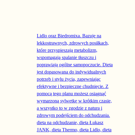
Ten produkt ma wiele wariantów. Opcje można wyb
-50%