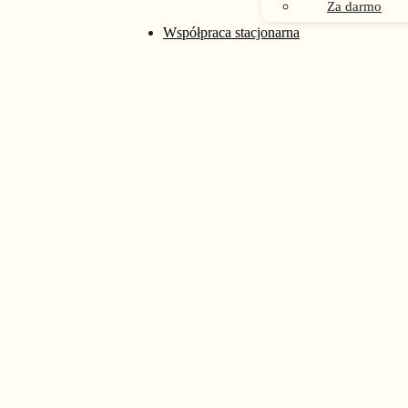
Za darmo
rać na stronie produktu
Współpraca stacjonarna