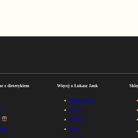
e z dietetykiem
Więcej o Łukasz Jank
Skle
Metamorfozy
t
O mnie
t
Przepisy
zyzn
Blog