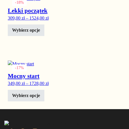
-18%
Lekki początek
Zakres cen: od 309,00 zł do 1524,00 zł
309,00
zł
–
1524,00
zł
Wybierz opcje
Ten produkt ma wiele wariantów. Opcje można wybrać na stronie
-17%
Mocny start
Zakres cen: od 349,00 zł do 1728,00 zł
349,00
zł
–
1728,00
zł
Wybierz opcje