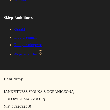
Kontakt
Sklep Jankfitness
Ebooki
Klub przemian
Gumy treningowe
Wyprzedaż diet
Dane firmy
JANKFITNESS SPÓŁKA Z OGRANICZONĄ
ODPOWIEDZIALNOŚCIĄ
NIP: 5892092510