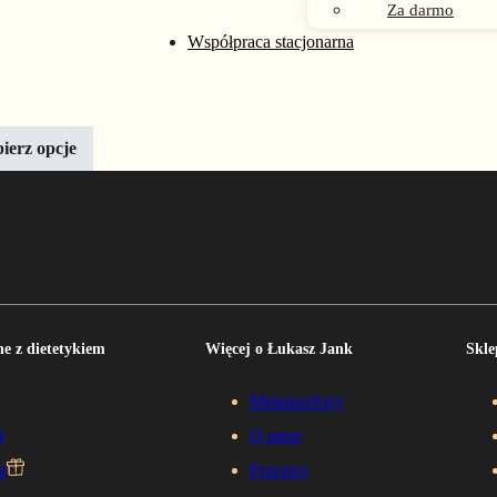
Za darmo
rać na stronie produktu
odukt ma wiele wariantów. Opcje można wybrać na stronie produktu
Współpraca stacjonarna
7%
y start
1524,00 zł
Zakres cen: od 349,00 zł do 1728,00 zł
0
zł
–
1728,00
zł
ierz opcje
e z dietetykiem
Więcej o Łukasz Jank
Skle
Metamorfozy
t
O mnie
t
Przepisy