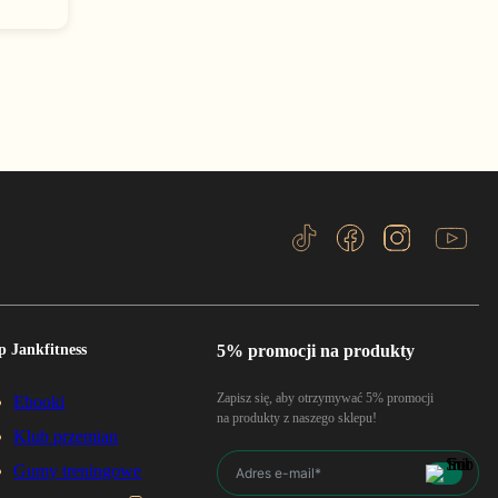
p Jankfitness
5% promocji na produkty
Zapisz się, aby otrzymywać 5% promocji
Ebooki
na produkty z naszego sklepu!
Klub przemian
Gumy treningowe