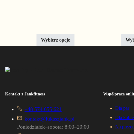
Ten produkt ma wiele wariantów. Opcje można wyb
Ten pr
-18%
-1
Lekki początek
Mocn
Zakres cen: od 309,00 zł do 
309,00
zł
–
1524,00
zł
349,0
Wybierz opcje
Wyb
Kontakt z Jankfitness
Współpraca onlin
Dla par
+48 574 655 621
Dla kobie
kontakt@lukaszjank.pl
Poniedziałek–sobota: 8:00–20:00
Na prezen