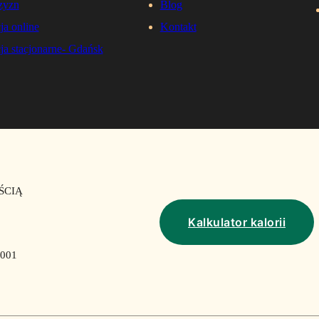
zyzn
Blog
ja online
Kontakt
ja stacjonarne- Gdańsk
ŚCIĄ
Kalkulator kalorii
001