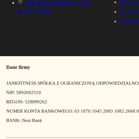
aleja Rzeczypospolitej 8/315
Dla mężc
80-369 Gdańsk
Konsultac
Konsultac
Dane firmy
JANKFITNESS SPÓŁKA Z OGRANICZONĄ ODPOWIEDZIALNO
NIP: 5892092510
REGON: 528899262
NUMER KONTA BANKOWEGO: 63 1870 1045 2083 1082 2668 0
BANK: Nest Bank