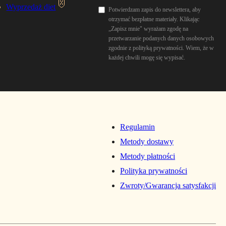
Wyprzedaż diet
Potwierdzam zapis do newslettera, aby
otrzymać bezpłatne materiały. Klikając
„Zapisz mnie" wyrażam zgodę na
przetwarzanie podanych danych osobowych
zgodnie z polityką prywatności. Wiem, że w
każdej chwili mogę się wypisać.
Regulamin
Metody dostawy
Metody płatności
Polityka prywatności
Zwroty/Gwarancja satysfakcji