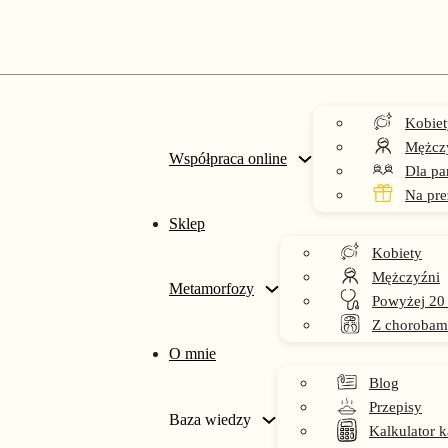
Kobiet
Mężcz
Współpraca online
Dla pa
Na pre
Sklep
Kobiety
dieta przy cukrzycy typu I
Mężczyźni
Metamorfozy
Powyżej 20
Z chorobam
O mnie
Blog
Przepisy
Baza wiedzy
Kalkulator k