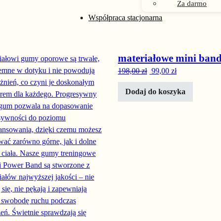
Za darmo
Współpraca stacjonarna
50%
-50%
Gumy treningowe
materiałowe mini ban
Pierwotna cena wynosi
Aktualna cena
198,00
zł
99,00
zł
Dodaj do koszyka
0 zł.