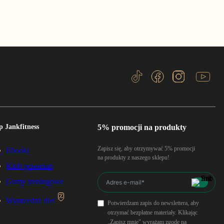
p Jankfitness
5% promocji na produkty
Zapisz się, aby otrzymywać 5% promocji
Ebooki
na produkty z naszego sklepu!
Klub przemian
Gumy treningowe
Wyprzedaż diet
Potwierdzam zapis do newslettera, aby
otrzymać bezpłatne materiały. Klikając
„Zapisz mnie" wyrażam zgodę na