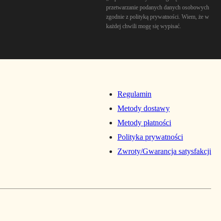
przetwarzanie podanych danych osobowych
zgodnie z polityką prywatności. Wiem, że w
każdej chwili mogę się wypisać.
Regulamin
Metody dostawy
Metody płatności
Polityka prywatności
Zwroty/Gwarancja satysfakcji