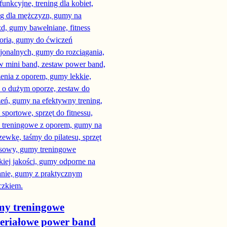
y treningowe
eriałowe power band