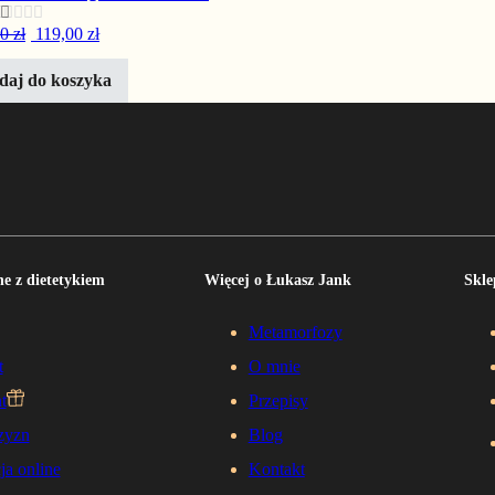
iono
Pierwotna cena wynosiła: 238,00 zł.
Aktualna cena wynosi: 119,00 zł.
00
zł
119,00
zł
a 5
daj do koszyka
e z dietetykiem
Więcej o Łukasz Jank
Skle
Metamorfozy
t
O mnie
t
Przepisy
zyzn
Blog
ja online
Kontakt