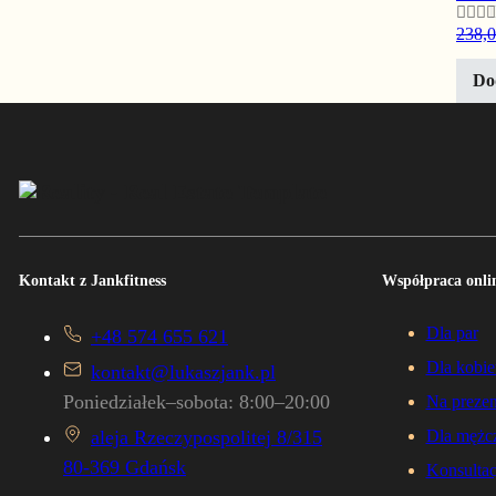
Ocen
238,
5.00
n
Do
Kontakt z Jankfitness
Współpraca onlin
Dla par
+48 574 655 621
Dla kobie
kontakt@lukaszjank.pl
Poniedziałek–sobota: 8:00–20:00
Na prezen
aleja Rzeczypospolitej 8/315
Dla mężc
80-369 Gdańsk
Konsultac