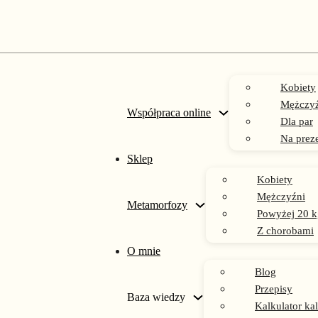
Kobiety
Mężczyź
Współpraca online
Dla par
Na prez
Sklep
Kobiety
gumy bawełniane do ćwicze
Mężczyźni
Metamorfozy
Powyżej 20 k
Z chorobami
O mnie
Blog
Przepisy
Baza wiedzy
Kalkulator kal