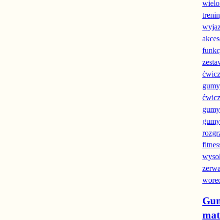
Gum
mat