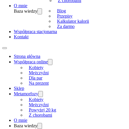
Z chorobami
O mnie
Blog
Baza wiedzy
Przepisy
Kalkulator kalorii
Za darmo
Współpraca stacjonarna
Kontakt
Strona główna
Współpraca online
Kobiety
Mężczyźni
Dla par
Na prezent
Sklep
Metamorfozy
Kobiety
Mężczyźni
Powyżej 20 kg
Z chorobami
O mnie
Baza wiedzy