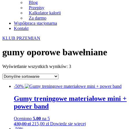
Blog
Przepisy
Kalkulator kalorii
Za darmo
Współpraca stacjonarna
Kontakt
KLUB PRZEMIAN
gumy oporowe bawełniane
Wyświetlanie wszystkich wyników: 3
-50%
Gumy treningowe materiałowe mini +
power band
Oceniono
5.00
na 5
Pierwotna
Aktualna
430,00
zł
215,00
zł
Dowiedz się więcej
cena
cena
-50%