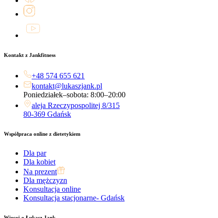
Kontakt z Jankfitness
+48 574 655 621
kontakt@lukaszjank.pl
Poniedziałek–sobota: 8:00–20:00
aleja Rzeczypospolitej 8/315
80-369 Gdańsk
Współpraca online z dietetykiem
Dla par
Dla kobiet
Na prezent
Dla mężczyzn
Konsultacja online
Konsultacja stacjonarne- Gdańsk
Więcej o Łukasz Jank