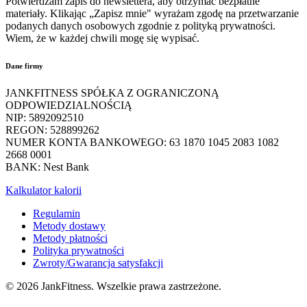
Potwierdzam zapis do newslettera, aby otrzymać bezpłatne
materiały. Klikając „Zapisz mnie" wyrażam zgodę na przetwarzanie
podanych danych osobowych zgodnie z polityką prywatności.
Wiem, że w każdej chwili mogę się wypisać.
Dane firmy
JANKFITNESS SPÓŁKA Z OGRANICZONĄ
ODPOWIEDZIALNOŚCIĄ
NIP: 5892092510
REGON: 528899262
NUMER KONTA BANKOWEGO: 63 1870 1045 2083 1082
2668 0001
BANK: Nest Bank
Kalkulator kalorii
Regulamin
Metody dostawy
Metody płatności
Polityka prywatności
Zwroty/Gwarancja satysfakcji
© 2026 JankFitness. Wszelkie prawa zastrzeżone.