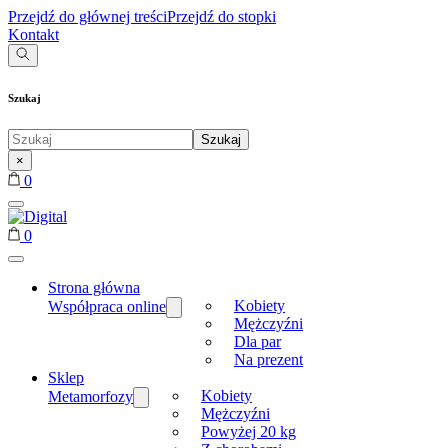
Przejdź do głównej treści
Przejdź do stopki
Kontakt
Szukaj
Szukaj
Szukaj
...
×
0
0
Strona główna
Kobiety
Współpraca online
Mężczyźni
Dla par
Na prezent
Sklep
Kobiety
Metamorfozy
Mężczyźni
Powyżej 20 kg