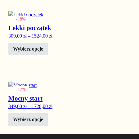
Ten produkt ma wiele wariantów. Opcje można wybrać na stronie
-18%
Lekki początek
Zakres cen: od 309,00 zł do 1524,00 zł
309,00
zł
–
1524,00
zł
Wybierz opcje
Ten produkt ma wiele wariantów. Opcje można wybrać na stronie
-17%
Mocny start
Zakres cen: od 349,00 zł do 1728,00 zł
349,00
zł
–
1728,00
zł
Wybierz opcje