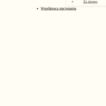
Za darmo
rać na stronie produktu
Współpraca stacjonarna