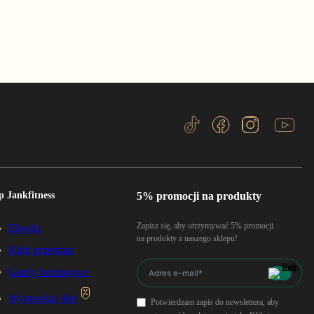
p Jankfitness
5% promocji na produkty
Zapisz się, aby otrzymywać 5% promocji
Ebooki
na produkty z naszego sklepu!
Klub przemian
Gumy treningowe
Wyprzedaż diet
Potwierdzam zapis do newslettera, aby