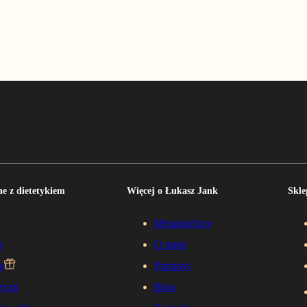
e z dietetykiem
Więcej o Łukasz Jank
Skle
Metamorfozy
t
O mnie
t
Przepisy
zyzn
Blog