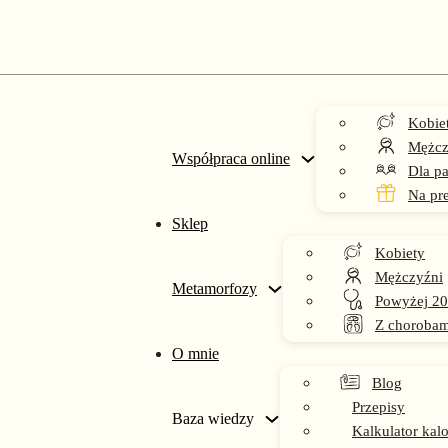
Kobie
Mężcz
Współpraca online
Dla pa
Na pr
Sklep
Kobiety
jak schudnąć bez stresu
Mężczyźni
Metamorfozy
Powyżej 20
Z chorobam
O mnie
Blog
Przepisy
Baza wiedzy
Kalkulator kalo