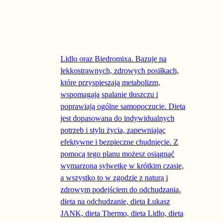
Ten produkt ma wiele wariantów. Opcje można wyb
-50%