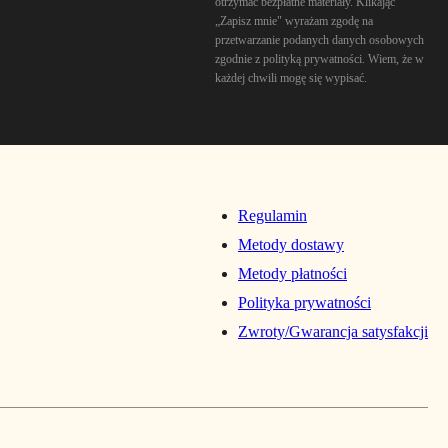
otrzymać bezpłatne materiały. Klikając
„Zapisz mnie" wyrażam zgodę na
przetwarzanie podanych danych osobowych
zgodnie z polityką prywatności. Wiem, że w
każdej chwili mogę się wypisać.
Regulamin
Metody dostawy
Metody płatności
Polityka prywatności
Zwroty/Gwarancja satysfakcji