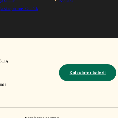
ja online
Kontakt
ja stacjonarne- Gdańsk
ŚCIĄ
Kalkulator kalorii
001