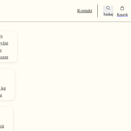
Kontakt
ty
yźni
r
ezent
 kg
i
rii