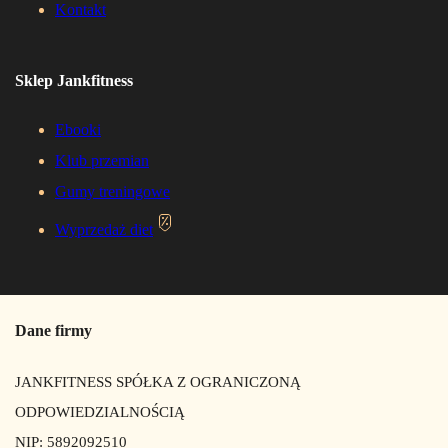
Kontakt
Sklep Jankfitness
Ebooki
Klub przemian
Gumy treningowe
Wyprzedaż diet
Dane firmy
JANKFITNESS SPÓŁKA Z OGRANICZONĄ
ODPOWIEDZIALNOŚCIĄ
NIP: 5892092510