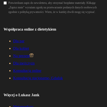
Potwierdzam zapis do newslettera, aby otrzymać bezpłatne materiały. Klikając
„Zapisz mnie" wyrażam zgodę na przetwarzanie podanych danych osobowych
zgodnie z polityką prywatności. Wiem, że w każdej chwili mogę się wypisać.
Współpraca online z dietetykiem
Dla par
Dla kobiet
Na prezent
Dla mężczyzn
Konsultacja online
Konsultacja stacjonarne- Gdańsk
Więcej o Łukasz Jank
Metamorfozy