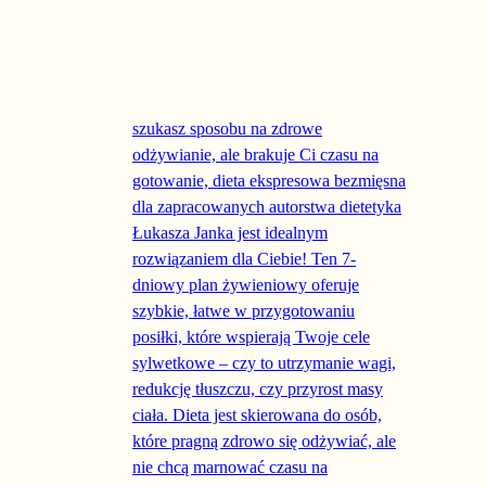
Ten produkt ma wiele wariantów. Opcje można wyb
-50%