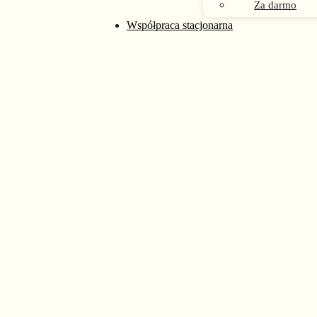
Za darmo
rać na stronie produktu
Współpraca stacjonarna