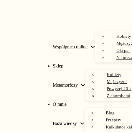
Kobiety
Mężczyź
Współpraca online
Dla par
Na prez
Sklep
Kobiety
tania lista zakupów
Mężczyźni
Metamorfozy
Powyżej 20 k
Z chorobami
O mnie
Blog
Przepisy
Baza wiedzy
Kalkulator kal