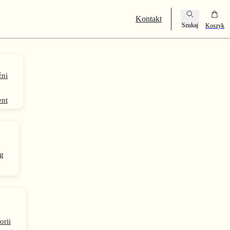
Kontakt
ni
ent
g
orii