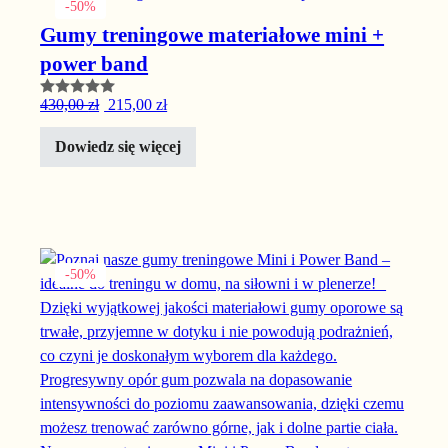
-50%
Gumy treningowe materiałowe mini +
power band
Oceniono
Pierwotna cena wynosiła: 430,00 zł.
Aktualna cena wynosi: 215,00 zł.
430,00
zł
215,00
zł
5.00
na 5
Dowiedz się więcej
-50%