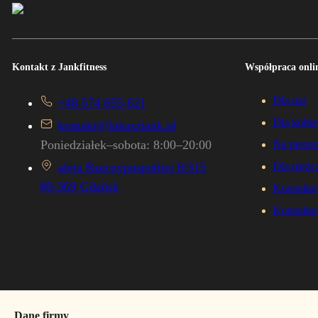
Kontakt z Jankfitness
Współpraca onlin
Dla par
+48 574 655 621
Dla kobie
kontakt@lukaszjank.pl
Poniedziałek–sobota: 8:00–20:00
Na prezen
aleja Rzeczypospolitej 8/315
Dla mężc
80-369 Gdańsk
Konsultac
Konsultac
Dane firmy