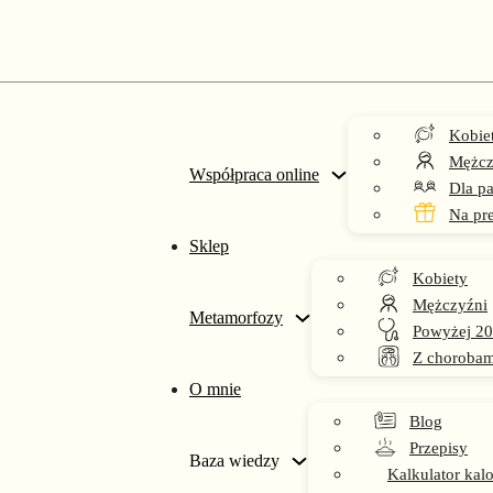
obie z podjadaniem
Kobie
Mężcz
Współpraca online
Dla pa
Na pr
Sklep
Kobiety
Mężczyźni
Metamorfozy
Powyżej 20
Z chorobam
O mnie
Blog
Przepisy
Baza wiedzy
Kalkulator kalo