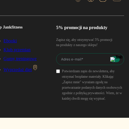
p Jankfitness
5% promocji na produkty
Zapisz się, aby otrzymywać 5% promocji
Ebooki
na produkty z naszego sklepu!
Klub przemian
Gumy treningowe
Wyprzedaż diet
Potwierdzam zapis do newslettera, aby
otrzymać bezpłatne materiały. Klikając
„Zapisz mnie" wyrażam zgodę na
przetwarzanie podanych danych osobowych
zgodnie z polityką prywatności. Wiem, że w
każdej chwili mogę się wypisać.