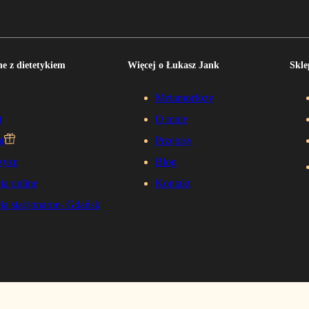
e z dietetykiem
Więcej o Łukasz Jank
Skle
Metamorfozy
t
O mnie
t
Przepisy
zyzn
Blog
ja online
Kontakt
ja stacjonarne- Gdańsk