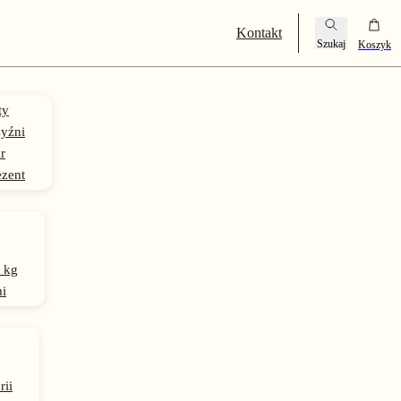
Kontakt
ty
yźni
r
ezent
 kg
i
rii