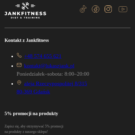
Kontakt z Jankfitness
+48 574 655 621
kontakt@lukaszjank.pl
Poniedziałek–sobota: 8:00–20:00
aleja Rzeczypospolitej 8/315
80-369 Gdańsk
5% promocji na produkty
Zapisz się, aby otrzymywać 5% promocji
na produkty z naszego sklepu!