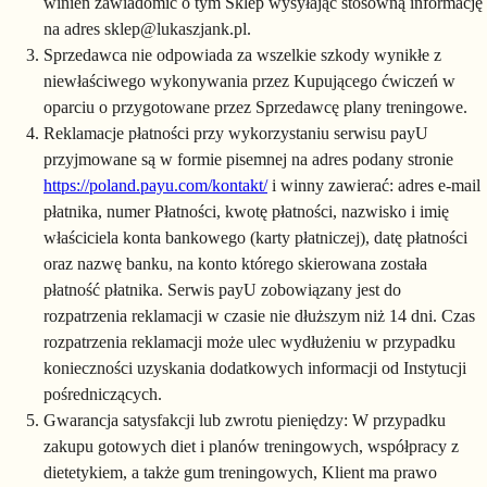
winien zawiadomić o tym Sklep wysyłając stosowną informację
na adres sklep@lukaszjank.pl.
Sprzedawca nie odpowiada za wszelkie szkody wynikłe z
niewłaściwego wykonywania przez Kupującego ćwiczeń w
oparciu o przygotowane przez Sprzedawcę plany treningowe.
Reklamacje płatności przy wykorzystaniu serwisu payU
przyjmowane są w formie pisemnej na adres podany stronie
https://poland.payu.com/kontakt/
i winny zawierać: adres e-mail
płatnika, numer Płatności, kwotę płatności, nazwisko i imię
właściciela konta bankowego (karty płatniczej), datę płatności
oraz nazwę banku, na konto którego skierowana została
płatność płatnika. Serwis payU zobowiązany jest do
rozpatrzenia reklamacji w czasie nie dłuższym niż 14 dni. Czas
rozpatrzenia reklamacji może ulec wydłużeniu w przypadku
konieczności uzyskania dodatkowych informacji od Instytucji
pośredniczących.
Gwarancja satysfakcji lub zwrotu pieniędzy: W przypadku
zakupu gotowych diet i planów treningowych, współpracy z
dietetykiem, a także gum treningowych, Klient ma prawo