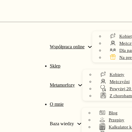
Kobiet
Mężcz
Współpraca online
Dla pa
Na pre
Sklep
Kobiety
dieta Biedronka
Mężczyźni
Metamorfozy
Powyżej 20
Z chorobam
O mnie
Blog
Przepisy
Baza wiedzy
Kalkulator k