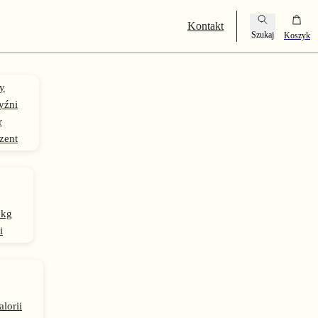
Kontakt
y
yźni
r
zent
 kg
i
alorii