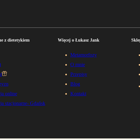
e z dietetykiem
Więcej o Łukasz Jank
Skle
Metamorfozy
t
O mnie
t
Przepisy
zyzn
Blog
ja online
Kontakt
ja stacjonarne- Gdańsk