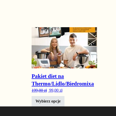
Ten produkt ma wiele wariantów. Opcje można wyb
-50%
Pakiet diet na
Thermo/Lidlo/Biedromixa
Pierwotna cena wynosiła: 199,00 zł.
Aktualna cena wynosi: 99,00 zł.
199,00
zł
99,00
zł
Wybierz opcje