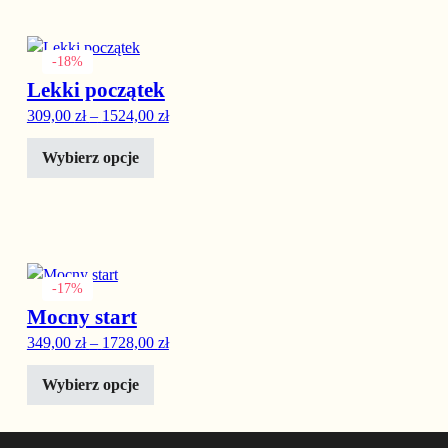
Ten produkt ma wiele wariantów. Opcje można wybrać na stronie
-18%
Lekki początek
Zakres cen: od 309,00 zł do 1524,00 zł
309,00
zł
–
1524,00
zł
Wybierz opcje
Ten produkt ma wiele wariantów. Opcje można wybrać na stronie
-17%
Mocny start
Zakres cen: od 349,00 zł do 1728,00 zł
349,00
zł
–
1728,00
zł
Wybierz opcje