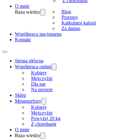
Z chorobami
O mnie
Blog
Baza wiedzy
Przepisy
Kalkulator kalorii
Za darmo
Współpraca stacjonarna
Kontakt
Strona główna
Współpraca online
Kobiety
Mężczyźni
Dla par
Na prezent
Sklep
Metamorfozy
Kobiety
Mężczyźni
Powyżej 20 kg
Z chorobami
O mnie
Baza wiedzy