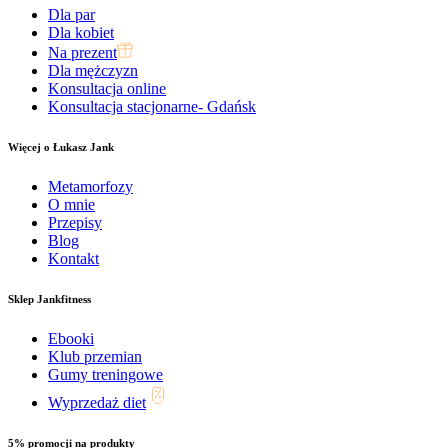
Dla par
Dla kobiet
Na prezent
Dla mężczyzn
Konsultacja online
Konsultacja stacjonarne- Gdańsk
Więcej o Łukasz Jank
Metamorfozy
O mnie
Przepisy
Blog
Kontakt
Sklep Jankfitness
Ebooki
Klub przemian
Gumy treningowe
Wyprzedaż diet
5% promocji na produkty