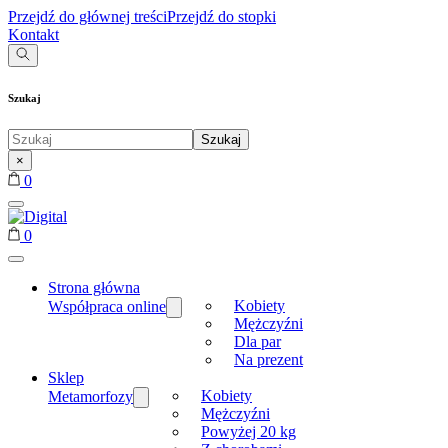
Przejdź do głównej treści
Przejdź do stopki
Kontakt
Szukaj
Szukaj
Szukaj
...
×
0
0
Strona główna
Kobiety
Współpraca online
Mężczyźni
Dla par
Na prezent
Sklep
Kobiety
Metamorfozy
Mężczyźni
Powyżej 20 kg