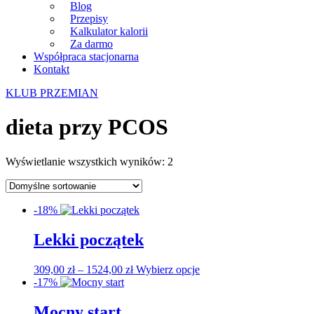
Blog
Przepisy
Kalkulator kalorii
Za darmo
Współpraca stacjonarna
Kontakt
KLUB PRZEMIAN
dieta przy PCOS
Wyświetlanie wszystkich wyników: 2
-18%
Lekki początek
Zakres
Ten
309,00
zł
–
1524,00
zł
Wybierz opcje
cen:
produkt
-17%
od
ma
309,00 zł
wiele
Mocny start