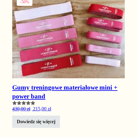
-50%
Gumy treningowe materiałowe mini +
power band
Oceniono
Pierwotna cena wynosiła: 430,00 zł.
Aktualna cena wynosi: 215,00 zł.
430,00
zł
215,00
zł
5.00
na 5
Dowiedz się więcej