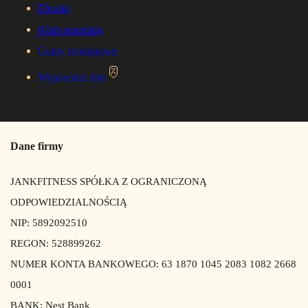
Ebooki
Klub przemian
Gumy treningowe
Wyprzedaż diet
Dane firmy
JANKFITNESS SPÓŁKA Z OGRANICZONĄ
ODPOWIEDZIALNOŚCIĄ
NIP: 5892092510
REGON: 528899262
NUMER KONTA BANKOWEGO: 63 1870 1045 2083 1082 2668
0001
BANK: Nest Bank