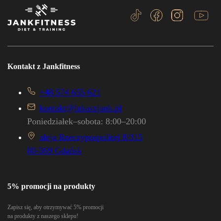
Kontakt z Jankfitness
+48 574 655 621
kontakt@lukaszjank.pl
Poniedziałek–sobota: 8:00–20:00
aleja Rzeczypospolitej 8/315
80-369 Gdańsk
5% promocji na produkty
Zapisz się, aby otrzymywać 5% promocji
na produkty z naszego sklepu!