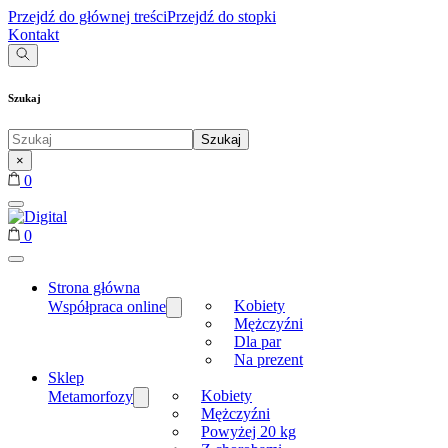
Przejdź do głównej treści
Przejdź do stopki
Kontakt
Szukaj
Szukaj
Szukaj
...
×
0
0
Strona główna
Kobiety
Współpraca online
Mężczyźni
Dla par
Na prezent
Sklep
Kobiety
Metamorfozy
Mężczyźni
Powyżej 20 kg