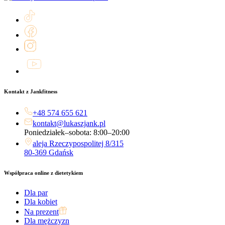
Kontakt z Jankfitness
+48 574 655 621
kontakt@lukaszjank.pl
Poniedziałek–sobota: 8:00–20:00
aleja Rzeczypospolitej 8/315
80-369 Gdańsk
Współpraca online z dietetykiem
Dla par
Dla kobiet
Na prezent
Dla mężczyzn