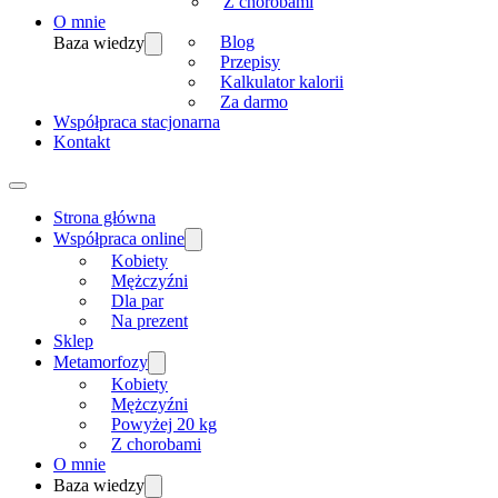
Z chorobami
O mnie
Blog
Baza wiedzy
Przepisy
Kalkulator kalorii
Za darmo
Współpraca stacjonarna
Kontakt
Strona główna
Współpraca online
Kobiety
Mężczyźni
Dla par
Na prezent
Sklep
Metamorfozy
Kobiety
Mężczyźni
Powyżej 20 kg
Z chorobami
O mnie
Baza wiedzy