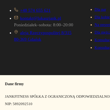
Dla par
+48 574 655 621
Dla kobie
kontakt@lukaszjank.pl
Poniedziałek–sobota: 8:00–20:00
Na prezen
aleja Rzeczypospolitej 8/315
Dla mężc
80-369 Gdańsk
Konsultac
Konsultac
Dane firmy
JANKFITNESS SPÓŁKA Z OGRANICZONĄ ODPOWIEDZIALNO
NIP: 5892092510