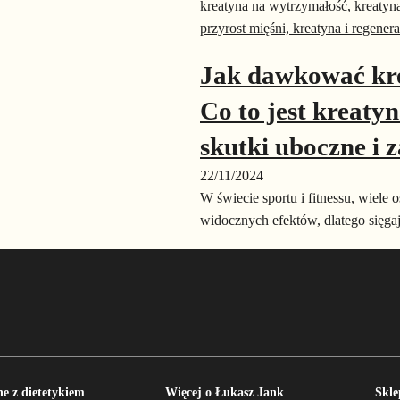
Jak dawkować kr
Co to jest kreaty
skutki uboczne i z
22/11/2024
W świecie sportu i fitnessu, wiele 
widocznych efektów, dlatego sięga
e z dietetykiem
Więcej o Łukasz Jank
Skle