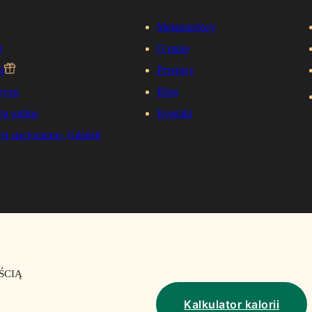
Metamorfozy
t
O mnie
t
Przepisy
zyzn
Blog
ja online
Kontakt
ja stacjonarne- Gdańsk
ŚCIĄ
Kalkulator kalorii