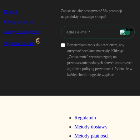
Zapisz się, aby otrzymywać 5% promocji
Ebooki
na produkty z naszego sklepu!
Klub przemian
Gumy treningowe
Wyprzedaż diet
Potwierdzam zapis do newslettera, aby
otrzymać bezpłatne materiały. Klikając
„Zapisz mnie" wyrażam zgodę na
przetwarzanie podanych danych osobowych
zgodnie z polityką prywatności. Wiem, że w
każdej chwili mogę się wypisać.
Regulamin
Metody dostawy
Metody płatności