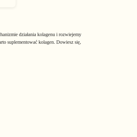
entować kolagen?
plementacji.
hanizmie działania kolagenu i rozwiejemy
arto suplementować kolagen. Dowiesz się,