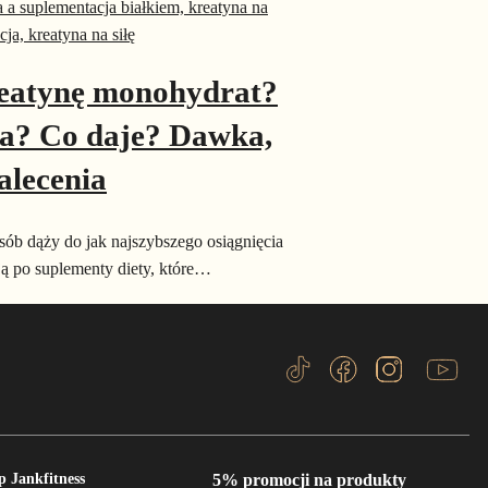
eatynę monohydrat?
na? Co daje? Dawka,
alecenia
osób dąży do jak najszybszego osiągnięcia
ją po suplementy diety, które…
p Jankfitness
5% promocji na produkty