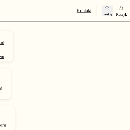
Kontakt
ni
ent
g
orii