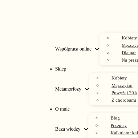
ntacja
Kobiety
Mężczyź
Współpraca online
Dla par
Na prez
Sklep
Kobiety
Mężczyźni
Metamorfozy
Powyżej 20 k
Z chorobami
O mnie
Blog
Przepisy
Baza wiedzy
Kalkulator kal