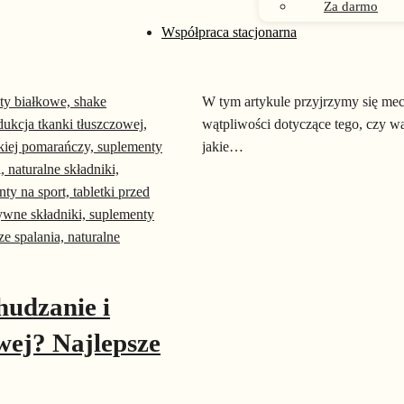
Czy warto suplem
Za darmo
Współpraca stacjonarna
Fakty i mity o su
27/06/2025
W tym artykule przyjrzymy się mec
wątpliwości dotyczące tego, czy w
jakie…
hudzanie i
wej? Najlepsze