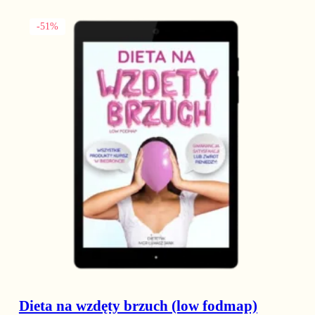
Ten produkt ma wiele wariantów. Opcje można wybrać na stronie
-51%
Dieta na wzdęty brzuch (low fodmap)