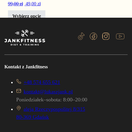
Pierwotna cena wynosiła: 99,00 zł.
Aktualna cena wynosi: 49,00 zł.
99,00
zł
49,00
zł
Wybierz opcje
Kontakt z Jankfitness
+48 574 655 621
kontakt@lukaszjank.pl
Poniedziałek–sobota: 8:00–20:00
aleja Rzeczypospolitej 8/315
80-369 Gdańsk