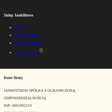
Sklep Jankfitness
Ebooki
Klub przemian
Gumy treningowe
Wyprzedaż diet
Dane firmy
JANKFITNESS SPÓŁKA Z OGRANICZONĄ
ODPOWIEDZIALNOŚCIĄ
NIP: 5892092510