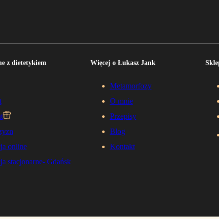
e z dietetykiem
Więcej o Łukasz Jank
Skle
Metamorfozy
t
O mnie
t
Przepisy
zyzn
Blog
ja online
Kontakt
ja stacjonarne- Gdańsk