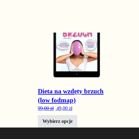
Ten produkt ma wiele wariantów. Opcje można wyb
-51%
Dieta na wzdęty brzuch
(low fodmap)
Pierwotna cena wynosiła: 99,00 zł.
Aktualna cena wynosi: 49,00 zł.
99,00
zł
49,00
zł
Wybierz opcje