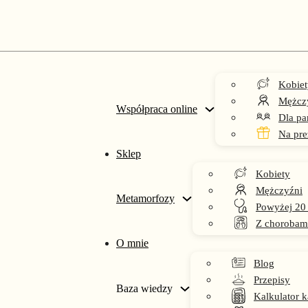
Kobiet
Mężcz
Współpraca online
Dla pa
Na pre
Sklep
Kobiety
Dieta Low FODMAP
Mężczyźni
Metamorfozy
Powyżej 20
Z chorobam
O mnie
Blog
Przepisy
Baza wiedzy
Kalkulator k