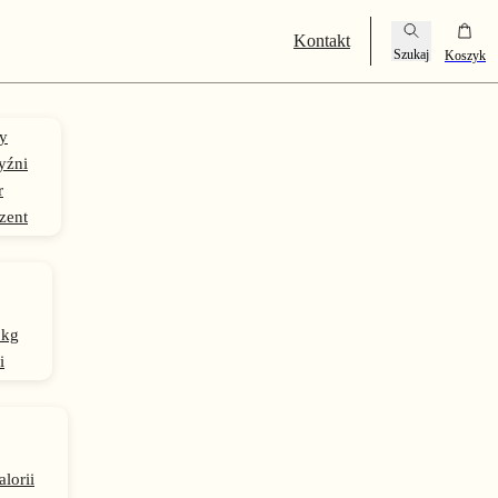
Kontakt
y
yźni
r
zent
 kg
i
alorii