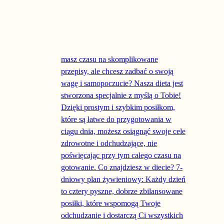
Ten produkt ma wiele wariantów. Opcje można wyb
-51%