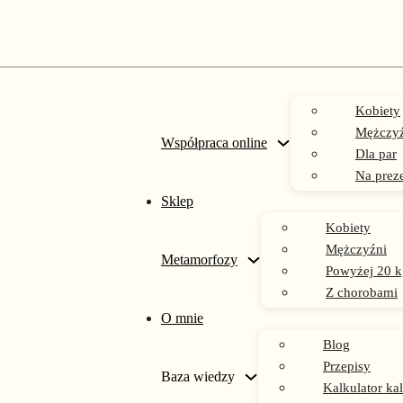
Kobiety
Mężczyź
Współpraca online
Dla par
Na prez
Sklep
Kobiety
dieta oparta na warzywach
Mężczyźni
Metamorfozy
Powyżej 20 k
Z chorobami
O mnie
Blog
Przepisy
Baza wiedzy
Kalkulator kal