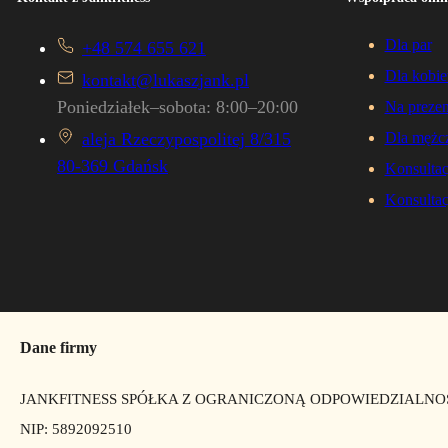
Dla par
+48 574 655 621
Dla kobie
kontakt@lukaszjank.pl
Poniedziałek–sobota: 8:00–20:00
Na prezen
aleja Rzeczypospolitej 8/315
Dla mężc
80-369 Gdańsk
Konsultac
Konsultac
Dane firmy
JANKFITNESS SPÓŁKA Z OGRANICZONĄ ODPOWIEDZIALNO
NIP: 5892092510