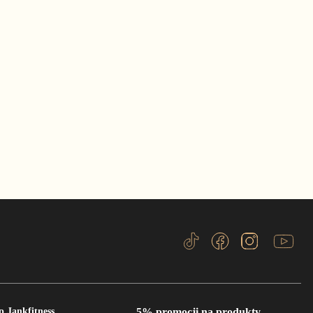
p Jankfitness
5% promocji na produkty