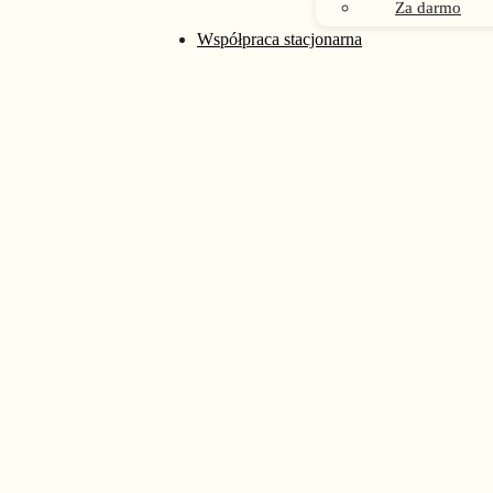
Za darmo
rać na stronie produktu
Współpraca stacjonarna