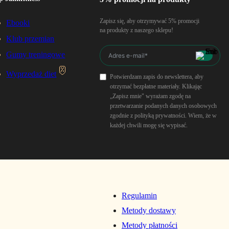
Zapisz się, aby otrzymywać 5% promocji
Ebooki
na produkty z naszego sklepu!
Klub przemian
Gumy treningowe
Wyprzedaż diet
Potwierdzam zapis do newslettera, aby
otrzymać bezpłatne materiały. Klikając
„Zapisz mnie" wyrażam zgodę na
przetwarzanie podanych danych osobowych
zgodnie z polityką prywatności. Wiem, że w
każdej chwili mogę się wypisać.
Regulamin
Metody dostawy
Metody płatności