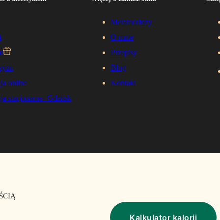
Metamorfozy
t
O mnie
t
Przepisy
zyzn
Blog
ja online
Kontakt
ja stacjonarne- Gdańsk
ŚCIĄ
Kalkulator kalorii