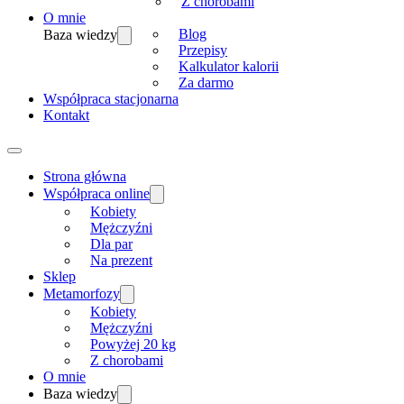
Z chorobami
O mnie
Blog
Baza wiedzy
Przepisy
Kalkulator kalorii
Za darmo
Współpraca stacjonarna
Kontakt
Strona główna
Współpraca online
Kobiety
Mężczyźni
Dla par
Na prezent
Sklep
Metamorfozy
Kobiety
Mężczyźni
Powyżej 20 kg
Z chorobami
O mnie
Baza wiedzy