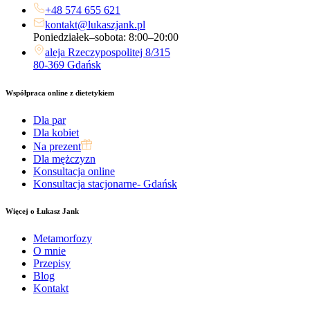
+48 574 655 621
kontakt@lukaszjank.pl
Poniedziałek–sobota: 8:00–20:00
aleja Rzeczypospolitej 8/315
80-369 Gdańsk
Współpraca online z dietetykiem
Dla par
Dla kobiet
Na prezent
Dla mężczyzn
Konsultacja online
Konsultacja stacjonarne- Gdańsk
Więcej o Łukasz Jank
Metamorfozy
O mnie
Przepisy
Blog
Kontakt