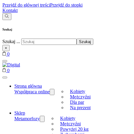
Przejdź do głównej treści
Przejdź do stopki
Kontakt
Szukaj
Szukaj ...
Szukaj
×
0
0
Strona główna
Kobiety
Współpraca online
Mężczyźni
Dla par
Na prezent
Sklep
Kobiety
Metamorfozy
Mężczyźni
Powyżej 20 kg