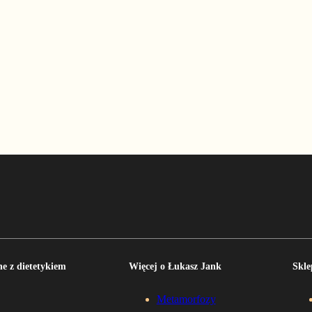
e z dietetykiem
Więcej o Łukasz Jank
Skle
Metamorfozy