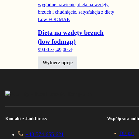
Dieta na wzdęty brzuch
(low fodmap)
Pierwotna cena wynosiła: 99,00 zł.
Aktualna cena wynosi: 49,00 zł.
99,00
zł
49,00
zł
Wybierz opcje
Kontakt z Jankfitness
Współpraca onlin
Dla par
+48 574 655 621