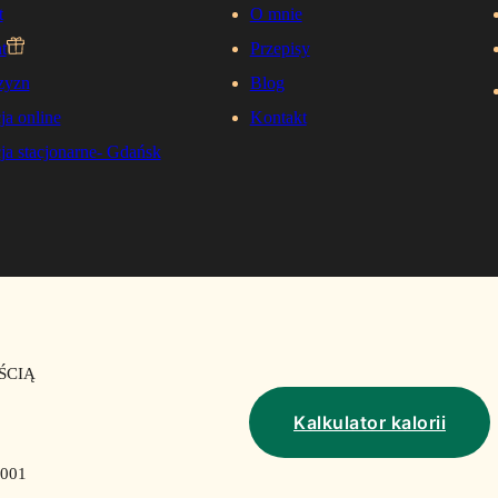
t
O mnie
t
Przepisy
zyzn
Blog
ja online
Kontakt
ja stacjonarne- Gdańsk
ŚCIĄ
Kalkulator kalorii
001