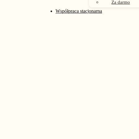
Za darmo
rać na stronie produktu
Współpraca stacjonarna