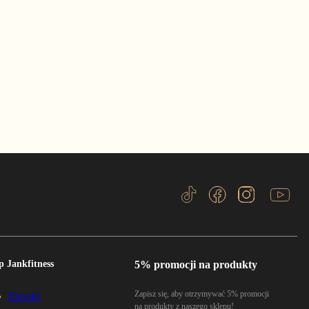
p Jankfitness
5% promocji na produkty
Zapisz się, aby otrzymywać 5% promocji
Ebooki
na produkty z naszego sklepu!