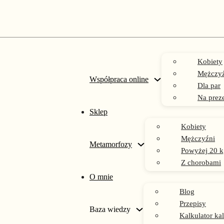
Kobiety
Mężczyź
Współpraca online
Dla par
Na prez
Sklep
Kobiety
zdrowe jelita przy IBS
Mężczyźni
Metamorfozy
Powyżej 20 k
Z chorobami
O mnie
Blog
Przepisy
Baza wiedzy
Kalkulator kal