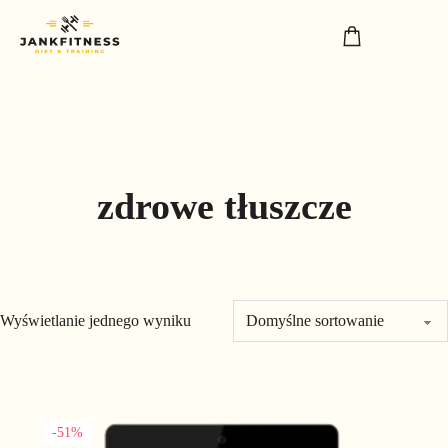
zdrowe tłuszcze
Wyświetlanie jednego wyniku
Ten produkt ma wiele wariantów. Opcje można wybrać na stronie
-51%