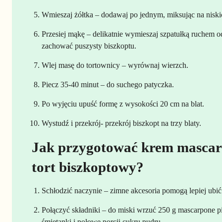
Wmieszaj żółtka – dodawaj po jednym, miksując na niski
Przesiej mąkę – delikatnie wymieszaj szpatułką ruchem o
zachować puszysty biszkoptu.
Wlej masę do tortownicy – wyrównaj wierzch.
Piecz 35-40 minut – do suchego patyczka.
Po wyjęciu upuść formę z wysokości 20 cm na blat.
Wystudź i przekrój- przekrój biszkopt na trzy blaty.
Jak przygotować krem mascar
tort biszkoptowy?
Schłodzić naczynie – zimne akcesoria pomogą lepiej ubić
Połączyć składniki – do miski wrzuć 250 g mascarpone pi
śmietanki i połowę porcji cukru pudru.