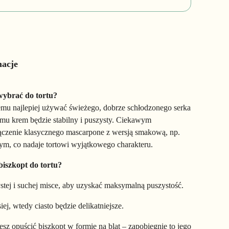
macje
wybrać do tortu?
mu najlepiej używać świeżego, dobrze schłodzonego serka
emu krem będzie stabilny i puszysty. Ciekawym
łączenie klasycznego mascarpone z wersją smakową, np.
ym, co nadaje tortowi wyjątkowego charakteru.
 biszkopt do tortu?
ystej i suchej misce, aby uzyskać maksymalną puszystość.
ej, wtedy ciasto będzie delikatniejsze.
sz opuścić biszkopt w formie na blat – zapobiegnie to jego