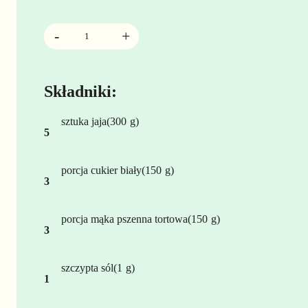
Składniki:
sztuka
jaja
300
5
porcja
cukier biały
150
3
porcja
mąka pszenna tortowa
150
3
szczypta
sól
1
1