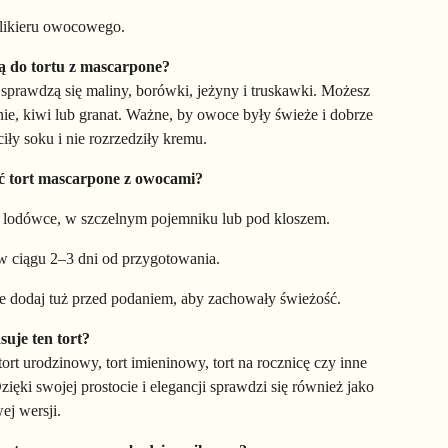
likieru owocowego.
ją do tortu z mascarpone?
 sprawdzą się maliny, borówki, jeżyny i truskawki. Możesz
ie, kiwi lub granat. Ważne, by owoce były świeże i dobrze
iły soku i nie rozrzedziły kremu.
ć tort mascarpone z owocami?
 lodówce, w szczelnym pojemniku lub pod kloszem.
w ciągu 2–3 dni od przygotowania.
 dodaj tuż przed podaniem, aby zachowały świeżość.
suje ten tort?
tort urodzinowy, tort imieninowy, tort na rocznicę czy inne
ięki swojej prostocie i elegancji sprawdzi się również jako
ej wersji.