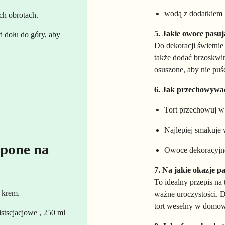
wodą z dodatkiem 
ch obrotach.
5. Jakie owoce pasu
d dołu do góry, aby
Do dekoracji świetnie
także dodać brzoskwin
osuszone, aby nie puśc
6. Jak przechowywa
Tort przechowuj w
Najlepiej smakuje 
pone na
Owoce dekoracyjne
7. Na jakie okazje pa
To idealny przepis na 
 krem.
ważne uroczystości. Dz
tort weselny w domow
stscjacjowe , 250 ml