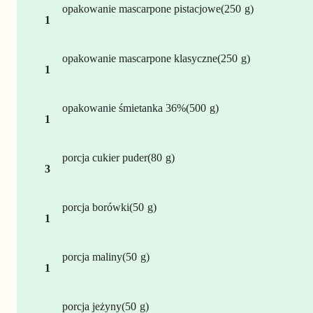
opakowanie
mascarpone pistacjowe
250
1
opakowanie
mascarpone klasyczne
250
1
opakowanie
śmietanka 36%
500
1
porcja
cukier puder
80
3
porcja
borówki
50
1
porcja
maliny
50
1
porcja
jeżyny
50