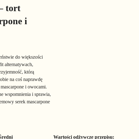
 tort
rpone i
eństwie do większości
fit alternatywach,
rzyjemność, którą
sobie na coś naprawdę
ą mascarpone i owocami.
iane wspomnienia i sprawia,
 kremowy serek mascarpone
Średni
Wartości odżywcze przepisu: