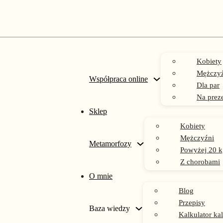
Kobiety
Mężczyź
Współpraca online
Dla par
Na prez
Sklep
iszkoptowy z masą z serka mascarpone i owocami
Kobiety
Mężczyźni
Metamorfozy
Powyżej 20 k
Z chorobami
O mnie
Blog
Przepisy
Baza wiedzy
Kalkulator kal