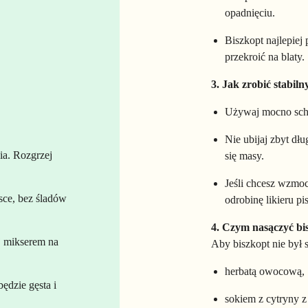
opadnięciu.
Biszkopt najlepiej
przekroić na blaty.
3. Jak zrobić stabil
Używaj mocno schł
Nie ubijaj zbyt d
ia. Rozgrzej
się masy.
Jeśli chcesz wzmoc
sce, bez śladów
odrobinę likieru p
4. Czym nasączyć bi
aj mikserem na
Aby biszkopt nie był 
herbatą owocową,
ędzie gęsta i
sokiem z cytryny z