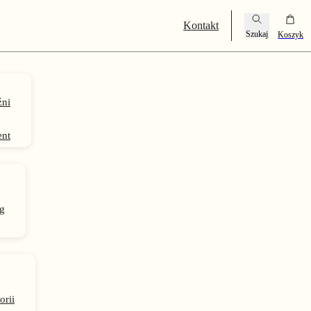
Kontakt
ni
ent
g
orii