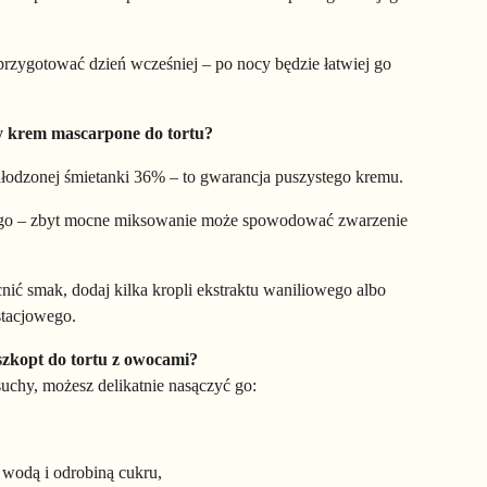
 przygotować dzień wcześniej – po nocy będzie łatwiej go
ny krem mascarpone do tortu?
odzonej śmietanki 36% – to gwarancja puszystego kremu.
ługo – zbyt mocne miksowanie może spowodować zwarzenie
nić smak, dodaj kilka kropli ekstraktu waniliowego albo
istacjowego.
szkopt do tortu z owocami?
suchy, możesz delikatnie nasączyć go:
 wodą i odrobiną cukru,