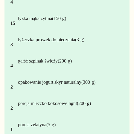
4
łyżka
mąka żytnia
150
15
łyżeczka
proszek do pieczenia
3
3
garść
szpinak świeży
200
4
opakowanie
jogurt skyr naturalny
300
2
porcja
mleczko kokosowe light
200
2
porcja
żelatyna
5
1