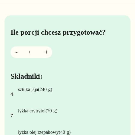
Ile porcji chcesz przygotować?
Składniki:
sztuka
jaja
240
4
łyżka
erytrytol
70
7
łyżka
olej rzepakowy
40