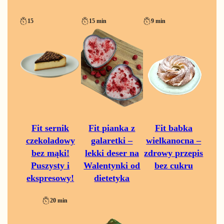
15
15 min
9 min
Fit sernik
Fit pianka z
Fit babka
czekoladowy
galaretki –
wielkanocna –
bez mąki!
lekki deser na
zdrowy przepis
Puszysty i
Walentynki od
bez cukru
ekspresowy!
dietetyka
20 min